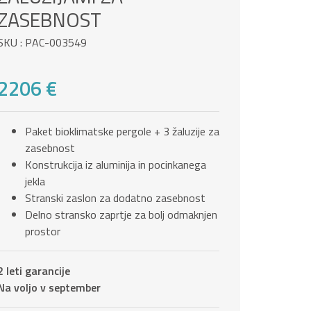
ZASEBNOST
SKU : PAC-003549
2206 €
Paket bioklimatske pergole + 3 žaluzije za
zasebnost
Konstrukcija iz aluminija in pocinkanega
jekla
Stranski zaslon za dodatno zasebnost
Delno stransko zaprtje za bolj odmaknjen
prostor
2 leti garancije
Na voljo v september