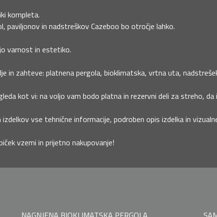
liki kompleta.
l, paviljonov in nadstreškov Cazeboo bo otročje lahko.
jo varnost in estetiko.
je in zahteve: platnena pergola, bioklimatska, vrtna uta, nadstrešek 
leda kot vi: na voljo vam bodo platna in rezervni deli za streho, da 
 izdelkov vse tehnične informacije, podroben opis izdelka in vizual
biček vzemi in prijetno nakupovanje!
NAGNJENA BIOKLIMATSKA PERGOLA
SAM