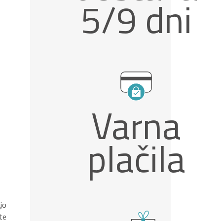
5/9 dni
Varna
plačila
jo
te