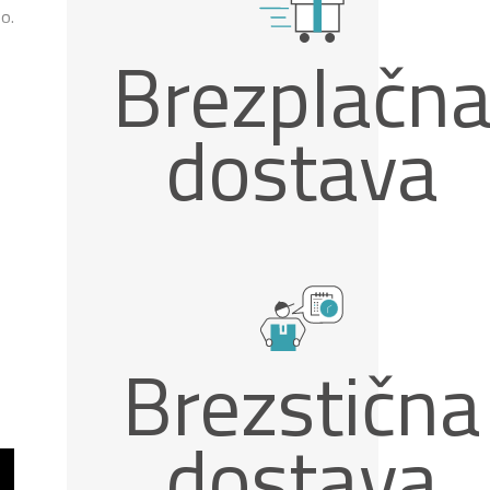
o.
Brezplačn
dostava
Brezstična
dostava