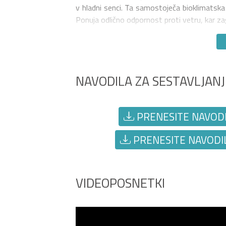
v hladni senci. Ta samostoječa bioklimatska p
Ponuja odlično odpornost proti vetru, kar za
NAVODILA ZA SESTAVLJANJ
PRENESITE NAVODIL
PRENESITE NAVODIL
VIDEOPOSNETKI