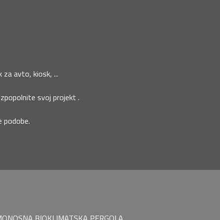
za avto, kiosk, ...
izpopolnite svoj projekt .
ne podobe.
ONOSNA BIOKLIMATSKA PERGOLA