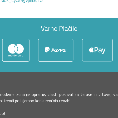
GTMUk_4yCGRgVphi3q1Q
Varno Plačilo
o moderne zunanje opreme, zlasti pokrival za terase in vrtove,
žni trendi po izjemno konkurenčnih cenah!
oo!