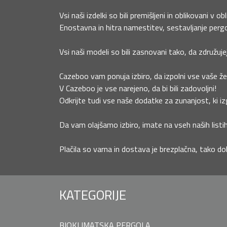
Vsi naši izdelki so bili premišljeni in oblikovani v ob
Enostavna in hitra namestitev, sestavljanje pergo
Vsi naši modeli so bili zasnovani tako, da združuje
Cazeboo vam ponuja izbiro, da izpolni vse vaše žel
V Cazeboo je vse narejeno, da bi bili zadovoljni!
Odkrijte tudi vse naše dodatke za zunanjost, ki izg
Da vam olajšamo izbiro, imate na vseh naših listih
Plačila so varna in dostava je brezplačna, tako do
KATEGORIJE
BIOKLIMATSKA PERGOLA