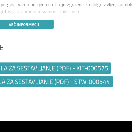
ergola, varno pritrjena na tla, je zgrajena za dolgo življenjsko dob
gotavlja stabilnost in varnost tudi v nep…
VEČ INFORMACIJ
E
A ZA SESTAVLJANJE (PDF) - KIT-000575
A ZA SESTAVLJANJE (PDF) - STW-000544