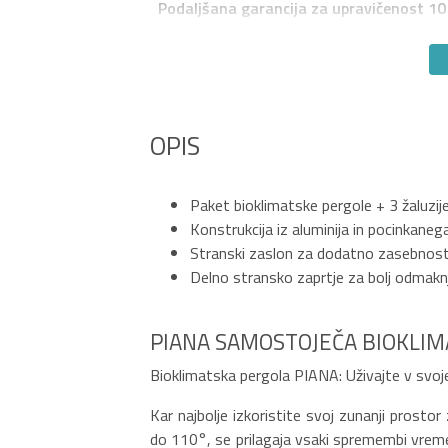
Podaljšana garancija za upravičenost 10 
OPIS
Paket bioklimatske pergole + 3 žaluzi
Konstrukcija iz aluminija in pocinkanega
Stranski zaslon za dodatno zasebnos
Delno stransko zaprtje za bolj odmakn
PIANA SAMOSTOJEČA BIOKLIM
Bioklimatska pergola PIANA: Uživajte v svo
Kar najbolje izkoristite svoj zunanji prosto
do 110°, se prilagaja vsaki spremembi vreme