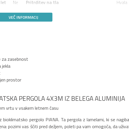
let
Ne
Pritrditev na tla
Hvala
VEČ INFORMACIJ
je za zasebnost
 jekla
t
jen prostor
ATSKA PERGOLA 4X3M IZ BELEGA ALUMINIJA
jem vrtu v vsakem letnem času
r z bioklimatsko pergolo PIANA. Ta pergola z lamelami, ki se nagiba
na: pozimi vas ščiti pred dežjem, poleti pa vam omogoča, da uživa