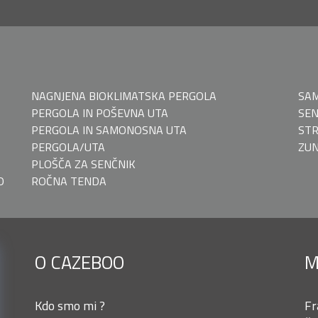
NAGNJENA BIOKLIMATSKA PERGOLA
SAM
PERGOLA IN POŠEVNA UTA
SEN
PERGOLA IN SAMONOSNA UTA
STR
PERGOLA/UTA
ZUN
PLOŠČA ZA SENČNIK
O
ROČNA TENDA
O CAZEBOO
M
Kdo smo mi ?
Fr