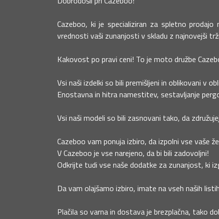
Dobrodošli pri Cazeboo!
Cazeboo, ki je specializiran za spletno prodaj
vrednosti vaši zunanjosti v skladu z najnovejši tr
Kakovost po pravi ceni! To je moto družbe Cazeb
Vsi naši izdelki so bili premišljeni in oblikovani v ob
Enostavna in hitra namestitev, sestavljanje pergo
Vsi naši modeli so bili zasnovani tako, da združuje
Cazeboo vam ponuja izbiro, da izpolni vse vaše žel
V Cazeboo je vse narejeno, da bi bili zadovoljni!
Odkrijte tudi vse naše dodatke za zunanjost, ki izg
Da vam olajšamo izbiro, imate na vseh naših listih
Plačila so varna in dostava je brezplačna, tako do