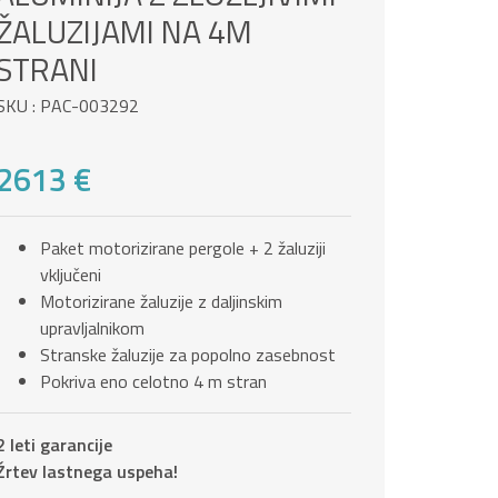
ŽALUZIJAMI NA 4M
STRANI
SKU : PAC-003292
2613 €
Paket motorizirane pergole + 2 žaluziji
vključeni
Motorizirane žaluzije z daljinskim
upravljalnikom
Stranske žaluzije za popolno zasebnost
Pokriva eno celotno 4 m stran
2 leti garancije
Žrtev lastnega uspeha!