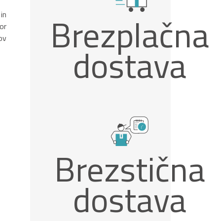
in
Brezplačna
or
ov
dostava
Brezstična
dostava