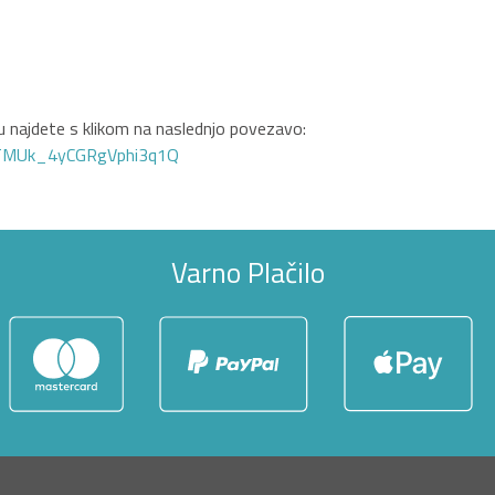
 najdete s klikom na naslednjo povezavo:
GTMUk_4yCGRgVphi3q1Q
Varno Plačilo