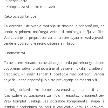
- Senzor vetra
- Komplet za stensko montažo
Kako očistiti tendo?
Za ohranitev delovanja motorja in tkanine je priporočljivo, da
tendo v primeru močnega vetra ali močnega dežja zložite.
Vzdrževanje je preprosto: za ohranitev sijaja in vzdržljivosti
tende je potrebno le redno čiščenje z milnico.
O namestitvi
Za nekatere zunanje namestitve je morda potrebno gradbeno
dovoljenje, odvisno od površine ali veljavnih lokalnih gradbenih
predpisov. Pri naših tendah ti postopki niso potrebni. Vendar
pa je še vedno priporočljivo hitro preverjanje pri mestni hiši.
Izdelek je dobavljen kot komplet za enostavno namestitev
Naši izdelki so zasnovani za hitro in enostavno namestitev.
Vsak komplet vsebuje vse potrebne komponente, skupaj z
jasnimi in podrobnimi navodili, ki vas vodijo korak za korakom.