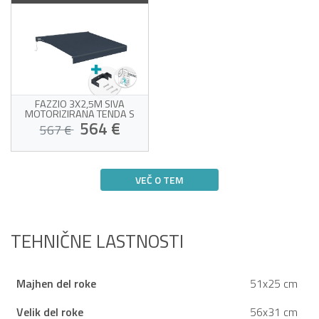
FAZZIO 3X2,5M SIVA
MOTORIZIRANA TENDA S
KASETNIM POGONOM IN
564 €
567 €
STROPNO MONTAŽO
Motorizirana tenda z
nosilcem za strop
VEČ O TEM
Visokokakovostna siva
tkanina 320 g/m²
Predvidena dostava med 17/08 in
Vključen senzor vetra
21/08
Enostavno odpiranje in
zapiranje
TEHNIČNE LASTNOSTI
Majhen del roke
51x25 cm
Velik del roke
56x31 cm