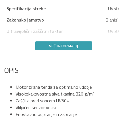
Specifikacija strehe
UV50
Zakonsko jamstvo
2 an(s)
Ultravijolični zaščitni faktor
UV50
VEČ INFORMACIJ
OPIS
Motorizirana tenda za optimalno udobje
Visokokakovostna siva tkanina 320 g/m²
Zaščita pred soncem UV50+
Vključen senzor vetra
Enostavno odpiranje in zapiranje