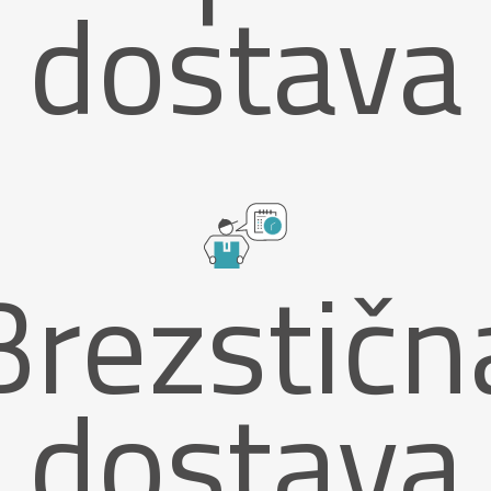
dostava
Brezstičn
dostava