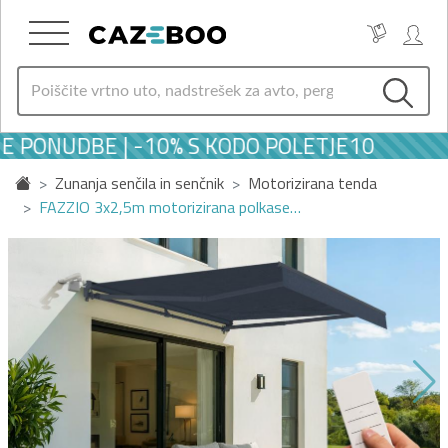
 PONUDBE | -10% S KODO POLETJE10
Zunanja senčila in senčnik
Motorizirana tenda
FAZZIO 3x2,5m motorizirana polkase…