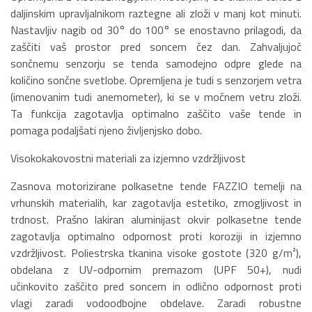
daljinskim upravljalnikom raztegne ali zloži v manj kot minuti.
Nastavljiv nagib od 30° do 100° se enostavno prilagodi, da
zaščiti vaš prostor pred soncem čez dan. Zahvaljujoč
sončnemu senzorju se tenda samodejno odpre glede na
količino sončne svetlobe. Opremljena je tudi s senzorjem vetra
(imenovanim tudi anemometer), ki se v močnem vetru zloži.
Ta funkcija zagotavlja optimalno zaščito vaše tende in
pomaga podaljšati njeno življenjsko dobo.
Visokokakovostni materiali za izjemno vzdržljivost
Zasnova motorizirane polkasetne tende FAZZIO temelji na
vrhunskih materialih, kar zagotavlja estetiko, zmogljivost in
trdnost. Prašno lakiran aluminijast okvir polkasetne tende
zagotavlja optimalno odpornost proti koroziji in izjemno
vzdržljivost. Poliestrska tkanina visoke gostote (320 g/m²),
obdelana z UV-odpornim premazom (UPF 50+), nudi
učinkovito zaščito pred soncem in odlično odpornost proti
vlagi zaradi vodoodbojne obdelave. Zaradi robustne