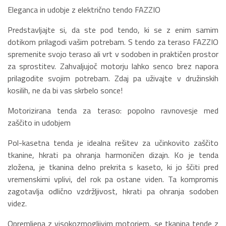
Eleganca in udobje z električno tendo FAZZIO
Predstavljajte si, da ste pod tendo, ki se z enim samim
dotikom prilagodi vašim potrebam. S tendo za teraso FAZZIO
spremenite svojo teraso ali vrt v sodoben in praktičen prostor
za sprostitev. Zahvaljujoč motorju lahko senco brez napora
prilagodite svojim potrebam. Zdaj pa uživajte v družinskih
kosilih, ne da bi vas skrbelo sonce!
Motorizirana tenda za teraso: popolno ravnovesje med
zaščito in udobjem
Pol-kasetna tenda je idealna rešitev za učinkovito zaščito
tkanine, hkrati pa ohranja harmoničen dizajn. Ko je tenda
zložena, je tkanina delno prekrita s kaseto, ki jo ščiti pred
vremenskimi vplivi, del rok pa ostane viden. Ta kompromis
zagotavlja odlično vzdržljivost, hkrati pa ohranja sodoben
videz.
Opremljena z visokozmogljivim motorjem, se tkanina tende z