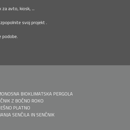
za avto, kiosk, ...
izpopolnite svoj projekt .
ne podobe.
ONOSNA BIOKLIMATSKA PERGOLA
ČNIK Z BOČNO ROKO
EŠNO PLATNO
ANJA SENČILA IN SENČNIK