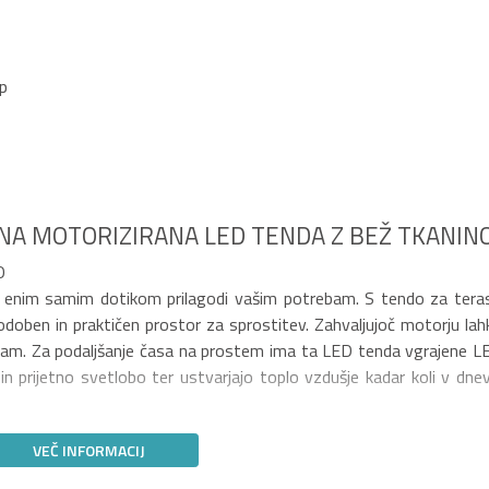
op
NA MOTORIZIRANA LED TENDA Z BEŽ TKANIN
O
 z enim samim dotikom prilagodi vašim potrebam. S tendo za tera
doben in praktičen prostor za sprostitev. Zahvaljujoč motorju lah
bam. Za podaljšanje časa na prostem ima ta LED tenda vgrajene L
in prijetno svetlobo ter ustvarjajo toplo vzdušje kadar koli v dnev
VEČ INFORMACIJ