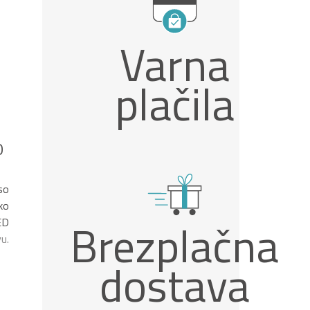
Varna
plačila
O
so
ko
Brezplačna
ED
u.
dostava