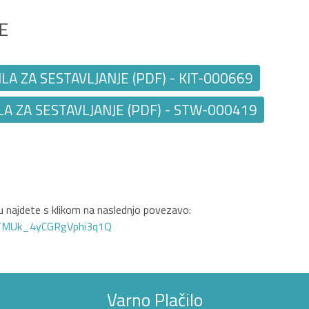
E
A ZA SESTAVLJANJE (PDF) - KIT-000669
A ZA SESTAVLJANJE (PDF) - STW-000419
 najdete s klikom na naslednjo povezavo:
GTMUk_4yCGRgVphi3q1Q
Varno Plačilo