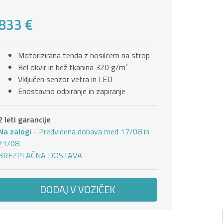
833 €
Motorizirana tenda z nosilcem na strop
Bel okvir in bež tkanina 320 g/m²
Vključen senzor vetra in LED
Enostavno odpiranje in zapiranje
2 leti garancije
Na zalogi
- Predvidena dobava med 17/08 in
21/08
BREZPLAČNA DOSTAVA
DODAJ V VOZIČEK