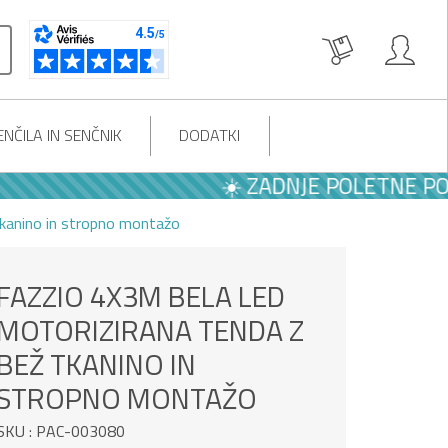
NČILA IN SENČNIK
DODATKI
☀️ ZADNJE POLETNE PONUDB
kanino in stropno montažo
FAZZIO 4X3M BELA LED
MOTORIZIRANA TENDA Z
BEŽ TKANINO IN
STROPNO MONTAŽO
SKU : PAC-003080