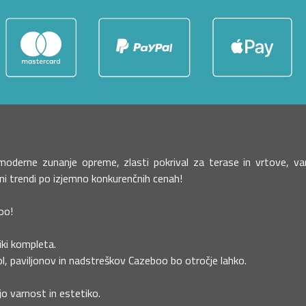
o moderne zunanje opreme, zlasti pokrival za terase in vrtove,
žni trendi po izjemno konkurenčnih cenah!
oo!
liki kompleta.
l, paviljonov in nadstreškov Cazeboo bo otročje lahko.
jo varnost in estetiko.