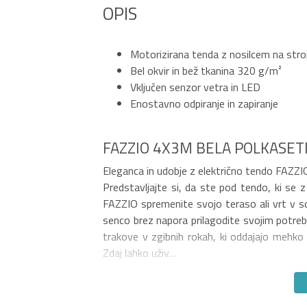
OPIS
Motorizirana tenda z nosilcem na str
Bel okvir in bež tkanina 320 g/m²
Vključen senzor vetra in LED
Enostavno odpiranje in zapiranje
FAZZIO 4X3M BELA POLKASET
Eleganca in udobje z električno tendo FAZZI
Predstavljajte si, da ste pod tendo, ki se
FAZZIO spremenite svojo teraso ali vrt v so
senco brez napora prilagodite svojim potre
trakove v zgibnih rokah, ki oddajajo mehko 
Zdaj lahko uživ…