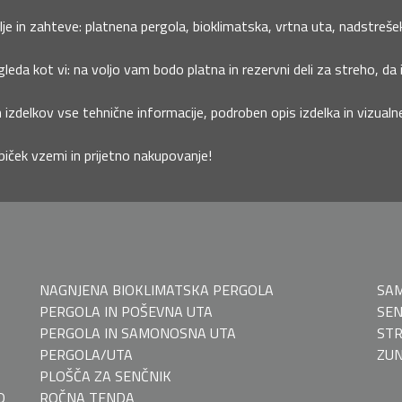
je in zahteve: platnena pergola, bioklimatska, vrtna uta, nadstrešek 
leda kot vi: na voljo vam bodo platna in rezervni deli za streho, da 
 izdelkov vse tehnične informacije, podroben opis izdelka in vizual
biček vzemi in prijetno nakupovanje!
NAGNJENA BIOKLIMATSKA PERGOLA
SAM
PERGOLA IN POŠEVNA UTA
SEN
PERGOLA IN SAMONOSNA UTA
STR
PERGOLA/UTA
ZUN
PLOŠČA ZA SENČNIK
O
ROČNA TENDA