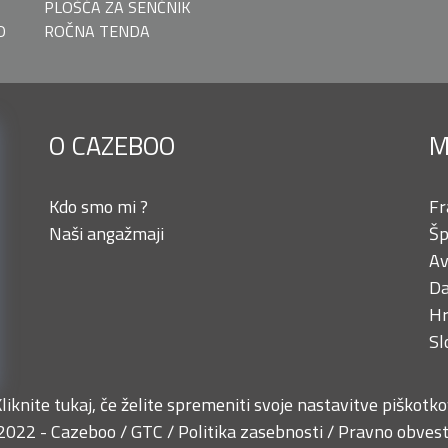
PLOŠČA ZA SENČNIK
O
ROČNA TENDA
O CAZEBOO
M
Kdo smo mi ?
Fr
Naši angažmaji
Šp
Av
Da
Hr
Sl
liknite tukaj, če želite spremeniti svoje nastavitve piškotk
2022 - Cazeboo /
GTC
/
Politika zasebnosti
/
Pravno obvest