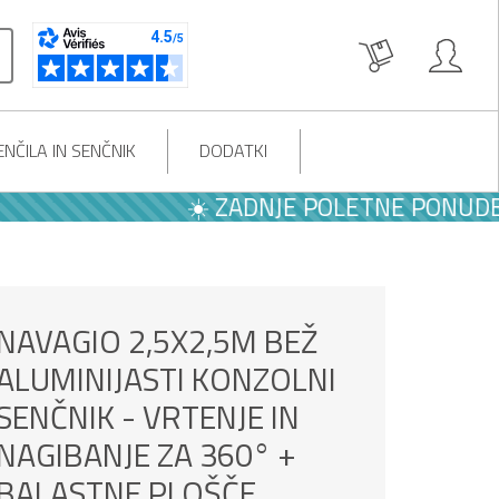
NČILA IN SENČNIK
DODATKI
☀️ ZADNJE POLETNE PONUDBE | -
NAVAGIO 2,5X2,5M BEŽ
ALUMINIJASTI KONZOLNI
SENČNIK - VRTENJE IN
NAGIBANJE ZA 360° +
BALASTNE PLOŠČE