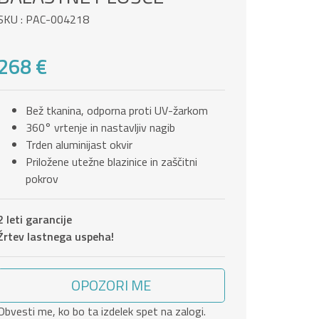
SKU : PAC-004218
268 €
Bež tkanina, odporna proti UV-žarkom
360° vrtenje in nastavljiv nagib
Trden aluminijast okvir
Priložene utežne blazinice in zaščitni
pokrov
2 leti garancije
Žrtev lastnega uspeha!
OPOZORI ME
Obvesti me, ko bo ta izdelek spet na zalogi.