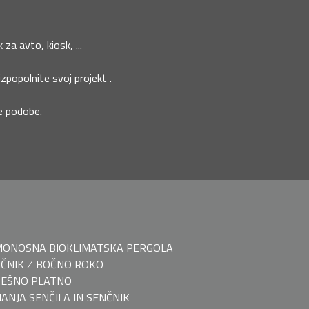
za avto, kiosk, ...
izpopolnite svoj projekt .
ne podobe.
ONOSNA BIOKLIMATSKA PERGOLA
ČNIK Z BOČNO ROKO
EŠNO PLATNO
ANJA SENČILA IN SENČNIK