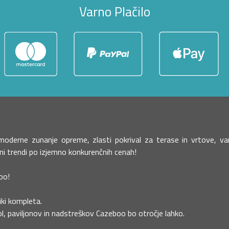
Varno Plačilo
o moderne zunanje opreme, zlasti pokrival za terase in vrtove,
žni trendi po izjemno konkurenčnih cenah!
oo!
liki kompleta.
l, paviljonov in nadstreškov Cazeboo bo otročje lahko.