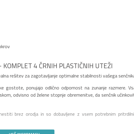
pokrov
- KOMPLET 4 ČRNIH PLASTIČNIH UTEŽI
lna rešitev za zagotavljanje optimalne stabilnosti vašega senčnik
soke gostote, ponujajo odlično odpornost na zunanje razmere. Vs
eskom, odvisno od želene stopnje obremenitve, da senčnik učinkovi
titi brez orodja in so dobavljene z vsem potrebnim pritrdiln