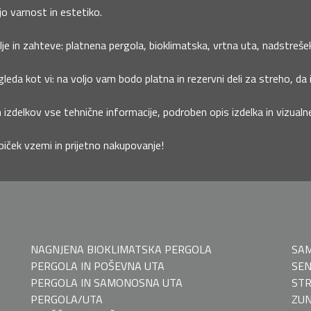
jo varnost in estetiko.
je in zahteve: platnena pergola, bioklimatska, vrtna uta, nadstrešek 
leda kot vi: na voljo vam bodo platna in rezervni deli za streho, da 
 izdelkov vse tehnične informacije, podroben opis izdelka in vizual
biček vzemi in prijetno nakupovanje!
NAGNJENA BIOKLIMATSKA PERGOLA
SAM
PERGOLA IN POŠEVNA UTA
SEN
PERGOLA IN SAMONOSNA UTA
STR
PERGOLA/UTA
ZUN