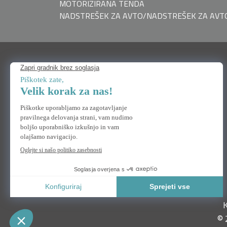
MOTORIZIRANA TENDA
NADSTREŠEK ZA AVTO/NADSTREŠEK ZA AVT
RABIM POMOČ
Kontaktiraj nas
pogosta vprašanja
K
© 