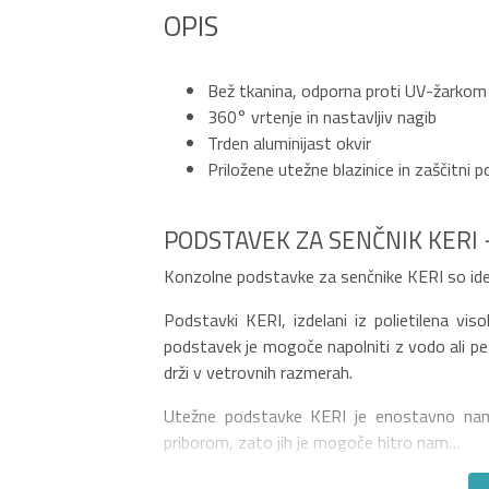
OPIS
Bež tkanina, odporna proti UV-žarkom
360° vrtenje in nastavljiv nagib
Trden aluminijast okvir
Priložene utežne blazinice in zaščitni 
PODSTAVEK ZA SENČNIK KERI 
Konzolne podstavke za senčnike KERI so idea
Podstavki KERI, izdelani iz polietilena vi
podstavek je mogoče napolniti z vodo ali p
drži v vetrovnih razmerah.
Utežne podstavke KERI je enostavno names
priborom, zato jih je mogoče hitro nam…