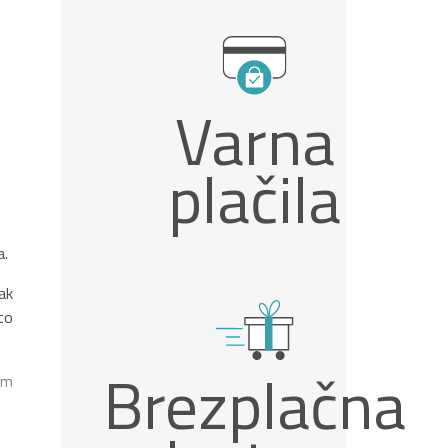
Varna
plačila
a.
ak
to
Brezplačna
im