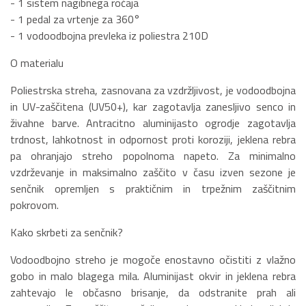
- 1 sistem nagibnega ročaja
- 1 pedal za vrtenje za 360°
- 1 vodoodbojna prevleka iz poliestra 210D
O materialu
Poliestrska streha, zasnovana za vzdržljivost, je vodoodbojna
in UV-zaščitena (UV50+), kar zagotavlja zanesljivo senco in
živahne barve. Antracitno aluminijasto ogrodje zagotavlja
trdnost, lahkotnost in odpornost proti koroziji, jeklena rebra
pa ohranjajo streho popolnoma napeto. Za minimalno
vzdrževanje in maksimalno zaščito v času izven sezone je
senčnik opremljen s praktičnim in trpežnim zaščitnim
pokrovom.
Kako skrbeti za senčnik?
Vodoodbojno streho je mogoče enostavno očistiti z vlažno
gobo in malo blagega mila. Aluminijast okvir in jeklena rebra
zahtevajo le občasno brisanje, da odstranite prah ali