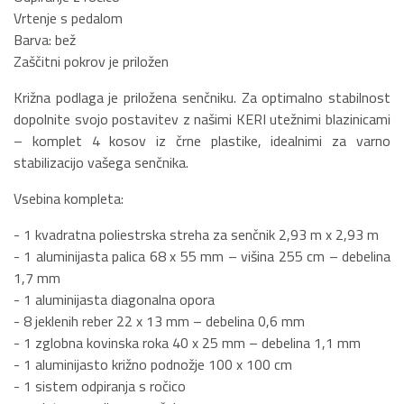
Vrtenje s pedalom
Barva: bež
Zaščitni pokrov je priložen
Križna podlaga je priložena senčniku. Za optimalno stabilnost
dopolnite svojo postavitev z našimi KERI utežnimi blazinicami
– komplet 4 kosov iz črne plastike, idealnimi za varno
stabilizacijo vašega senčnika.
Vsebina kompleta:
- 1 kvadratna poliestrska streha za senčnik 2,93 m x 2,93 m
- 1 aluminijasta palica 68 x 55 mm – višina 255 cm – debelina
1,7 mm
- 1 aluminijasta diagonalna opora
- 8 jeklenih reber 22 x 13 mm – debelina 0,6 mm
- 1 zglobna kovinska roka 40 x 25 mm – debelina 1,1 mm
- 1 aluminijasto križno podnožje 100 x 100 cm
- 1 sistem odpiranja s ročico