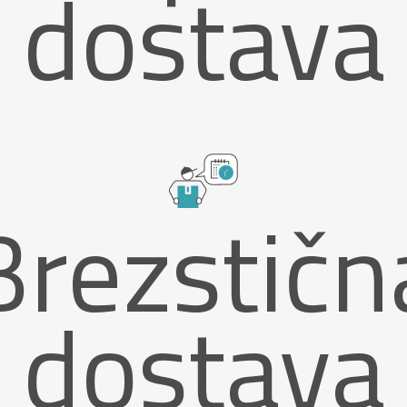
dostava
Brezstičn
dostava