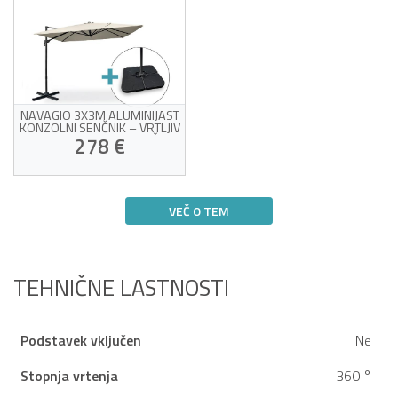
NAVAGIO 3X3M ALUMINIJAST
KONZOLNI SENČNIK – VRTLJIV
ZA 360°, NAGIBEN, BEŽ +
278 €
BALASTNE PLOŠČE
Bež tkanina, odporna
proti UV-žarkom
VEČ O TEM
360° vrtenje in nastavljiv
nagib
Žrtev lastnega uspeha!
Trden aluminijast okvir
Priložene utežne blazinice
in zaščitni pokrov
TEHNIČNE LASTNOSTI
Podstavek vključen
Ne
Stopnja vrtenja
360 °