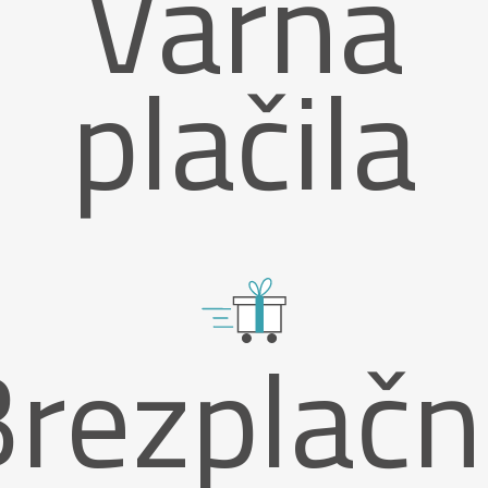
Varna
plačila
Brezplačn