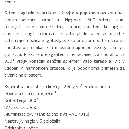
senca
S tem nagibnim senčnikom uživajte v popolnem nadzoru nad
svojim senčnim območjem. Njegovo 360° vrtenje vam
omogoča enostavno sledenje soncu, medtem ko njegov
nastavljiv nagib optimizira zaščito glede na vaše potrebe.
Odmaknjena palica zagotavlja veliko prostora pod krošnjo za
enostavno premikanje in neovirano uporabo vašega vrtnega
pohištva. Praktičen, eleganten in enostaven za uporabo, ta
360° vrtljiv konzolni senčnik spremeni vašo teraso ali vrt v
udoben in harmoničen prostor, ki je popolnoma primeren za
bivanje na prostem.
Kvadratna poliestrska krošnja, 250 g/m², vodoodbojna
Površina senčenja: 8,58 m²
Kot vrtenja: 360°
UV zaščita: UV50+
Aluminijast okvir (antracitno siva RAL 7016)
Nastavljiv nagib v 5 položajih
Odpiranje z ročico