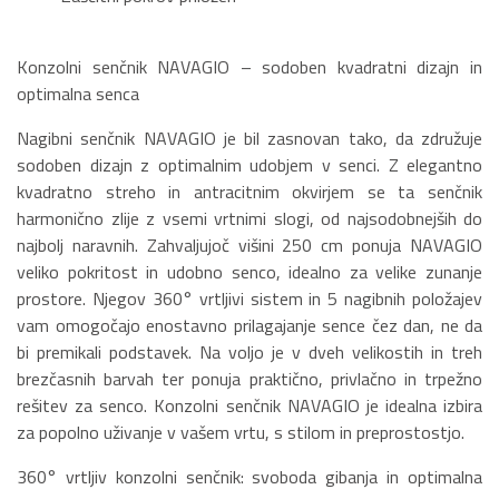
Konzolni senčnik NAVAGIO – sodoben kvadratni dizajn in
optimalna senca
Nagibni senčnik NAVAGIO je bil zasnovan tako, da združuje
sodoben dizajn z optimalnim udobjem v senci. Z elegantno
kvadratno streho in antracitnim okvirjem se ta senčnik
harmonično zlije z vsemi vrtnimi slogi, od najsodobnejših do
najbolj naravnih. Zahvaljujoč višini 250 cm ponuja NAVAGIO
veliko pokritost in udobno senco, idealno za velike zunanje
prostore. Njegov 360° vrtljivi sistem in 5 nagibnih položajev
vam omogočajo enostavno prilagajanje sence čez dan, ne da
bi premikali podstavek. Na voljo je v dveh velikostih in treh
brezčasnih barvah ter ponuja praktično, privlačno in trpežno
rešitev za senco. Konzolni senčnik NAVAGIO je idealna izbira
za popolno uživanje v vašem vrtu, s stilom in preprostostjo.
360° vrtljiv konzolni senčnik: svoboda gibanja in optimalna