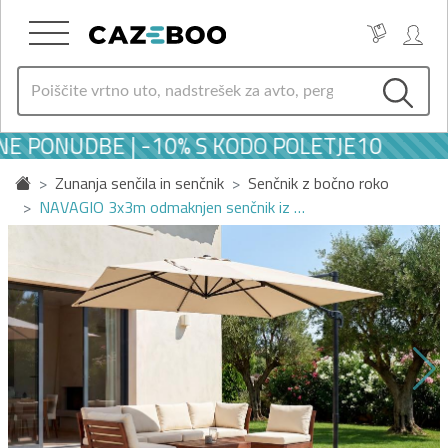
 PONUDBE | -10% S KODO POLETJE10
Zunanja senčila in senčnik
Senčnik z bočno roko
NAVAGIO 3x3m odmaknjen senčnik iz …