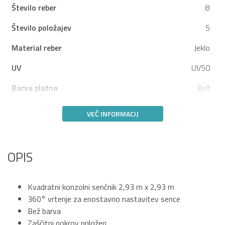
Število reber
8
Število položajev
5
Material reber
Jeklo
UV
UV50
Barva platna
Bež
VEČ INFORMACIJ
OPIS
Kvadratni konzolni senčnik 2,93 m x 2,93 m
360° vrtenje za enostavno nastavitev sence
Bež barva
Zaščitni pokrov priložen