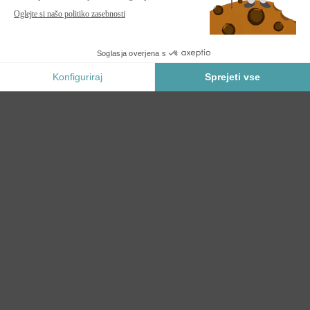
Obvesti me, ko bo ta izdelek spet na zalogi.
Varno Plačilo
KATEGORIJE