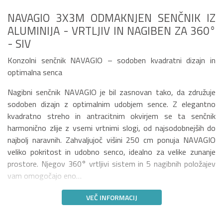
NAVAGIO 3X3M ODMAKNJEN SENČNIK IZ
ALUMINIJA - VRTLJIV IN NAGIBEN ZA 360°
- SIV
Konzolni senčnik NAVAGIO – sodoben kvadratni dizajn in
optimalna senca
Nagibni senčnik NAVAGIO je bil zasnovan tako, da združuje
sodoben dizajn z optimalnim udobjem sence. Z elegantno
kvadratno streho in antracitnim okvirjem se ta senčnik
harmonično zlije z vsemi vrtnimi slogi, od najsodobnejših do
najbolj naravnih. Zahvaljujoč višini 250 cm ponuja NAVAGIO
veliko pokritost in udobno senco, idealno za velike zunanje
prostore. Njegov 360° vrtljivi sistem in 5 nagibnih položajev
vam omogočajo eno…
VEČ INFORMACIJ