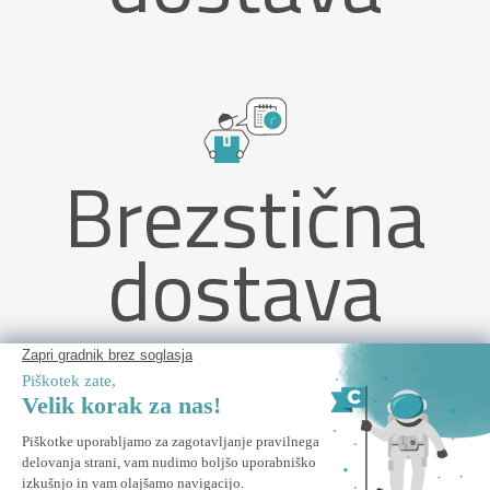
Brezstična
dostava
NAVAGIO 3x3m siv aluminijast konzolni senčnik - vrtljiv in
nagiben za 360° + utežne plošče
OPOZORI ME