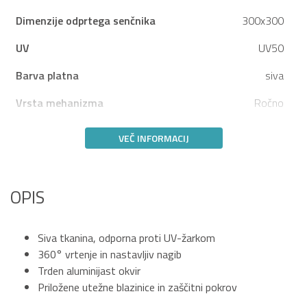
Dimenzije odprtega senčnika
300x300
UV
UV50
Barva platna
siva
Vrsta mehanizma
Ročno
VEČ INFORMACIJ
OPIS
Siva tkanina, odporna proti UV-žarkom
360° vrtenje in nastavljiv nagib
Trden aluminijast okvir
Priložene utežne blazinice in zaščitni pokrov