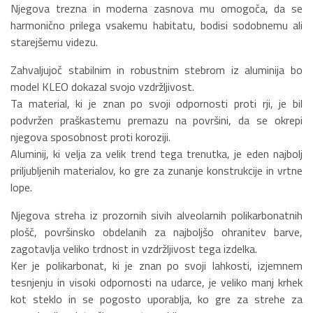
Njegova trezna in moderna zasnova mu omogoča, da se
harmonično prilega vsakemu habitatu, bodisi sodobnemu ali
starejšemu videzu.
Zahvaljujoč stabilnim in robustnim stebrom iz aluminija bo
model KLEO dokazal svojo vzdržljivost.
Ta material, ki je znan po svoji odpornosti proti rji, je bil
podvržen praškastemu premazu na površini, da se okrepi
njegova sposobnost proti koroziji.
Aluminij, ki velja za velik trend tega trenutka, je eden najbolj
priljubljenih materialov, ko gre za zunanje konstrukcije in vrtne
lope.
Njegova streha iz prozornih sivih alveolarnih polikarbonatnih
plošč, površinsko obdelanih za najboljšo ohranitev barve,
zagotavlja veliko trdnost in vzdržljivost tega izdelka.
Ker je polikarbonat, ki je znan po svoji lahkosti, izjemnem
tesnjenju in visoki odpornosti na udarce, je veliko manj krhek
kot steklo in se pogosto uporablja, ko gre za strehe za