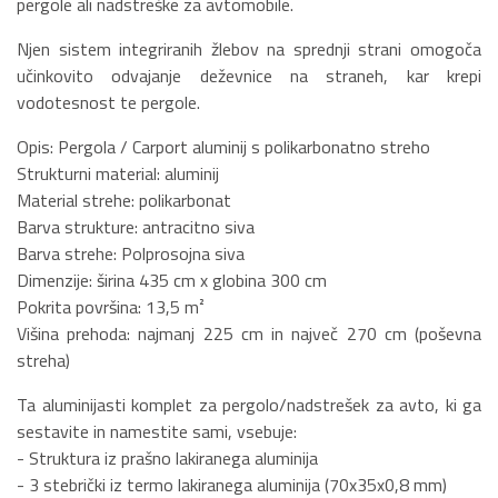
pergole ali nadstreške za avtomobile.
Njen sistem integriranih žlebov na sprednji strani omogoča
učinkovito odvajanje deževnice na straneh, kar krepi
vodotesnost te pergole.
Opis: Pergola / Carport aluminij s polikarbonatno streho
Strukturni material: aluminij
Material strehe: polikarbonat
Barva strukture: antracitno siva
Barva strehe: Polprosojna siva
Dimenzije: širina 435 cm x globina 300 cm
Pokrita površina: 13,5 m²
Višina prehoda: najmanj 225 cm in največ 270 cm (poševna
streha)
Ta aluminijasti komplet za pergolo/nadstrešek za avto, ki ga
sestavite in namestite sami, vsebuje:
- Struktura iz prašno lakiranega aluminija
- 3 stebrički iz termo lakiranega aluminija (70x35x0,8 mm)