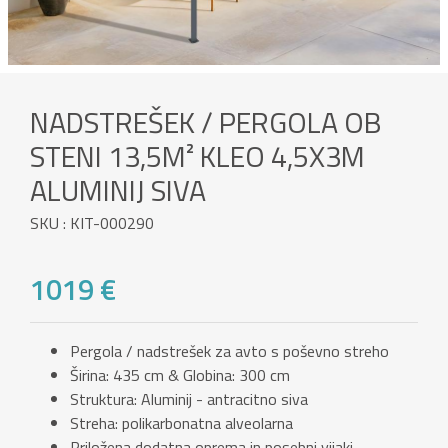
NADSTREŠEK / PERGOLA OB
STENI 13,5M² KLEO 4,5X3M
ALUMINIJ SIVA
SKU : KIT-000290
1019 €
Pergola / nadstrešek za avto s poševno streho
Širina: 435 cm & Globina: 300 cm
Struktura: Aluminij - antracitno siva
Streha: polikarbonatna alveolarna
Priložena dodatna oprema in posebni vijaki