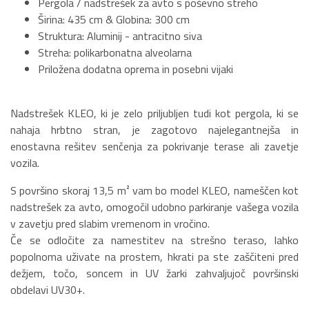
Pergola / nadstrešek za avto s poševno streho
Širina: 435 cm & Globina: 300 cm
Struktura: Aluminij - antracitno siva
Streha: polikarbonatna alveolarna
Priložena dodatna oprema in posebni vijaki
Nadstrešek KLEO, ki je zelo priljubljen tudi kot pergola, ki se
nahaja hrbtno stran, je zagotovo najelegantnejša in
enostavna rešitev senčenja za pokrivanje terase ali zavetje
vozila.
S površino skoraj 13,5 m² vam bo model KLEO, nameščen kot
nadstrešek za avto, omogočil udobno parkiranje vašega vozila
v zavetju pred slabim vremenom in vročino.
Če se odločite za namestitev na strešno teraso, lahko
popolnoma uživate na prostem, hkrati pa ste zaščiteni pred
dežjem, točo, soncem in UV žarki zahvaljujoč površinski
obdelavi UV30+.