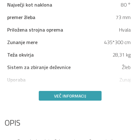
Največji kot naklona
80 °
premer žleba
73 mm
Priložena strojna oprema
Hvala
Zunanje mere
435*300 cm
Teža okvirja
28,31 kg
Sistem za zbiranje deževnice
Žleb
Uporaba
Zunaj
VEČ INFORMACIJ
OPIS