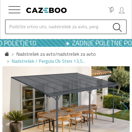
 POLETJE10
☀️ ZADNJE POLETNE PON
Nadstrešek za avto/nadstrešek za avto
Nadstrešek / Pergola Ob Steni 13,5…