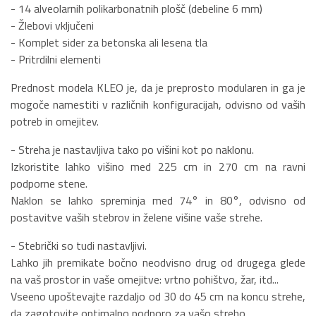
- 14 alveolarnih polikarbonatnih plošč (debeline 6 mm)
- Žlebovi vključeni
- Komplet sider za betonska ali lesena tla
- Pritrdilni elementi
Prednost modela KLEO je, da je preprosto modularen in ga je
mogoče namestiti v različnih konfiguracijah, odvisno od vaših
potreb in omejitev.
- Streha je nastavljiva tako po višini kot po naklonu.
Izkoristite lahko višino med 225 cm in 270 cm na ravni
podporne stene.
Naklon se lahko spreminja med 74° in 80°, odvisno od
postavitve vaših stebrov in želene višine vaše strehe.
- Stebrički so tudi nastavljivi.
Lahko jih premikate bočno neodvisno drug od drugega glede
na vaš prostor in vaše omejitve: vrtno pohištvo, žar, itd...
Vseeno upoštevajte razdaljo od 30 do 45 cm na koncu strehe,
da zagotovite optimalno podporo za vašo streho.