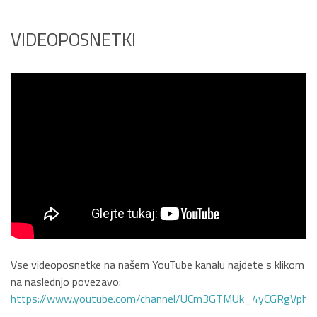
VIDEOPOSNETKI
Vse videoposnetke na našem YouTube kanalu najdete s klikom
na naslednjo povezavo:
https://www.youtube.com/channel/UCm3GTMUk_4yCGRgVphi