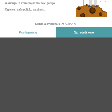
PIANA bioklimatska pergola 3x2,5 m iz sivega aluminija z
zložljivimi žaluzijami na 3 m dolgi strani
OPOZORI ME
Obvesti me, ko bo ta izdelek spet na zalogi.
Varno Plačilo