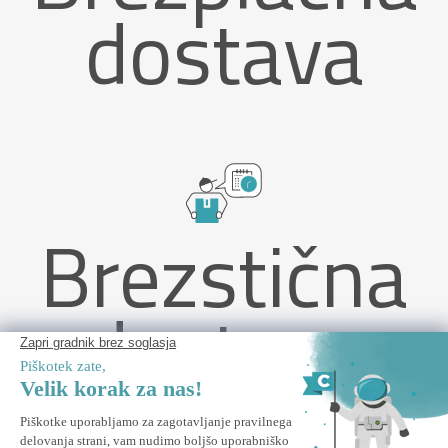
dostava
Brezstična
dostava