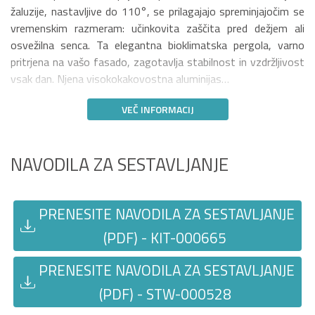
žaluzije, nastavljive do 110°, se prilagajajo spreminjajočim se
vremenskim razmeram: učinkovita zaščita pred dežjem ali
osvežilna senca. Ta elegantna bioklimatska pergola, varno
pritrjena na vašo fasado, zagotavlja stabilnost in vzdržljivost
vsak dan. Njena visokokakovostna aluminijas…
VEČ INFORMACIJ
NAVODILA ZA SESTAVLJANJE
PRENESITE NAVODILA ZA SESTAVLJANJE
(PDF) - KIT-000665
PRENESITE NAVODILA ZA SESTAVLJANJE
(PDF) - STW-000528