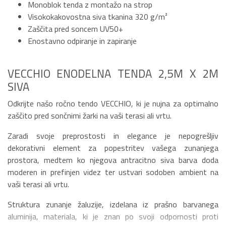
Monoblok tenda z montažo na strop
Visokokakovostna siva tkanina 320 g/m²
Zaščita pred soncem UV50+
Enostavno odpiranje in zapiranje
VECCHIO ENODELNA TENDA 2,5M X 2M
SIVA
Odkrijte našo ročno tendo VECCHIO, ki je nujna za optimalno
zaščito pred sončnimi žarki na vaši terasi ali vrtu.
Zaradi svoje preprostosti in elegance je nepogrešljiv
dekorativni element za popestritev vašega zunanjega
prostora, medtem ko njegova antracitno siva barva doda
moderen in prefinjen videz ter ustvari sodoben ambient na
vaši terasi ali vrtu.
Struktura zunanje žaluzije, izdelana iz prašno barvanega
aluminija, materiala, ki je znan po svoji odpornosti proti