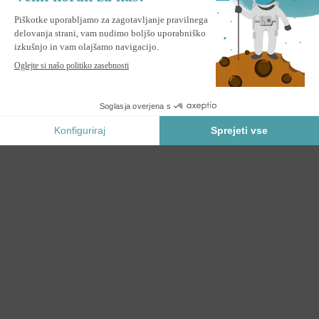
VECCHIO 2,5x2m siva monoblok tenda s stropno pritrditvijo
PREDNAROČILO *
* Prednostna rezervacija
Varno Plačilo