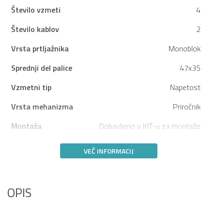
Število vzmeti
4
Število kablov
2
Vrsta prtljažnika
Monoblok
Sprednji del palice
47x35
Vzmetni tip
Napetost
Vrsta mehanizma
Priročnik
Montaža
Dobavljeno v KIT-u za montažo
VEČ INFORMACIJ
OPIS